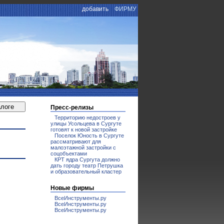
добавить
ФИРМУ
Пресс-релизы
Территорию недостроев у
улицы Усольцева в Сургуте
готовят к новой застройке
Поселок Юность в Сургуте
рассматривают для
малоэтажной застройки с
соцобъектами
КРТ ядра Сургута должно
дать городу театр Петрушка
и образовательный кластер
Новые фирмы
ВсеИнструменты.ру
ВсеИнструменты.ру
ВсеИнструменты.ру