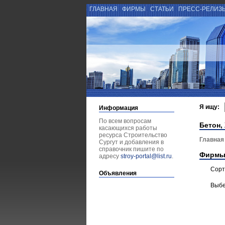
ГЛАВНАЯ
ФИРМЫ
СТАТЬИ
ПРЕСС-РЕЛИЗ
Я ищу:
Информация
По всем вопросам
Бетон,
касающихся работы
ресурса Строительство
Главная
Сургут и добавления в
справочник пишите по
Фирмы
адресу
stroy-portal@list.ru
.
Сорт
Объявления
Выбе