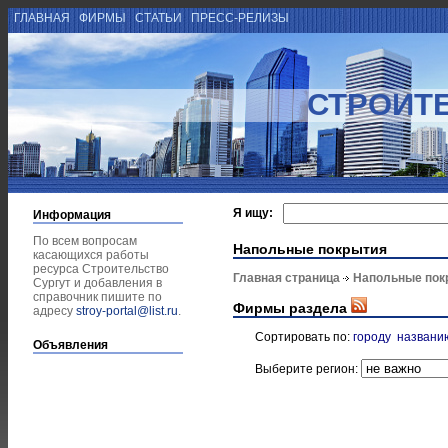
ГЛАВНАЯ
ФИРМЫ
СТАТЬИ
ПРЕСС-РЕЛИЗЫ
СТРОИТЕ
Я ищу:
Информация
По всем вопросам
Напольные покрытия
касающихся работы
ресурса Строительство
Главная страница
Напольные пок
Сургут и добавления в
справочник пишите по
Фирмы раздела
адресу
stroy-portal@list.ru
.
Сортировать по:
городу
названи
Объявления
Выберите регион: